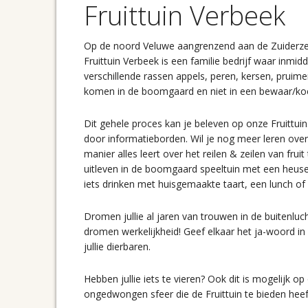
boom
Fruittuin Verbeek
Op de noord Veluwe aangrenzend aan de Zuiderzeestr
Fruittuin Verbeek is een familie bedrijf waar inmi
verschillende rassen appels, peren, kersen, pruime
komen in de boomgaard en niet in een bewaar/koe
Dit gehele proces kan je beleven op onze Fruittu
door informatieborden. Wil je nog meer leren over
manier alles leert over het reilen & zeilen van frui
uitleven in de boomgaard speeltuin met een heuse sp
iets drinken met huisgemaakte taart, een lunch of
Dromen jullie al jaren van trouwen in de buitenluc
dromen werkelijkheid! Geef elkaar het ja-woord in
jullie dierbaren.
Hebben jullie iets te vieren? Ook dit is mogelijk o
ongedwongen sfeer die de Fruittuin te bieden heef