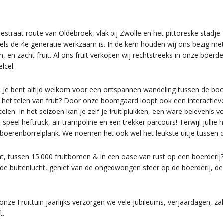
aat route van Oldebroek, vlak bij Zwolle en het pittoreske stadje Elb
ddels de 4e generatie werkzaam is. In de kern houden wij ons bezig met
n, en zacht fruit. Al ons fruit verkopen wij rechtstreeks in onze boer
lcel.
in. Je bent altijd welkom voor een ontspannen wandeling tussen de 
 het telen van fruit? Door onze boomgaard loopt ook een interactiev
t telen. In het seizoen kan je zelf je fruit plukken, een ware beleveni
eel heftruck, air trampoline en een trekker parcours! Terwijl jullie h
 boerenborrelplank. We noemen het ook wel het leukste uitje tussen 
ht, tussen 15.000 fruitbomen & in een oase van rust op een boerderij?
 de buitenlucht, geniet van de ongedwongen sfeer op de boerderij, de
p onze Fruittuin jaarlijks verzorgen we vele jubileums, verjaardagen, z
t.