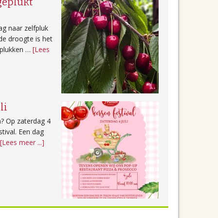
 geplukt
g naar zelfpluk
e droogte is het
 plukken …
[Lees
li
n? Op zaterdag 4
stival. Een dag
overKersen
…
[Lees meer ...]
festival
op
4
juli