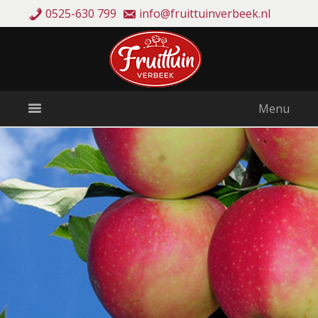
0525-630 799
info@fruittuinverbeek.nl
Menu