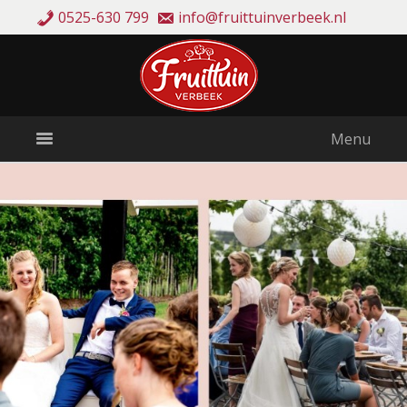
0525-630 799
info@fruittuinverbeek.nl
Menu