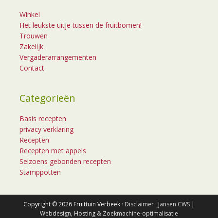
Winkel
Het leukste uitje tussen de fruitbomen!
Trouwen
Zakelijk
Vergaderarrangementen
Contact
Categorieën
Basis recepten
privacy verklaring
Recepten
Recepten met appels
Seizoens gebonden recepten
Stamppotten
Copyright © 2026 Fruittuin Verbeek ·
Disclaimer
·
Jansen CWS |
Webdesign, Hosting & Zoekmachine-optimalisatie