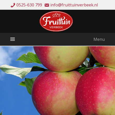
0525-630 799
info@fruittuinverbeek.nl
Menu