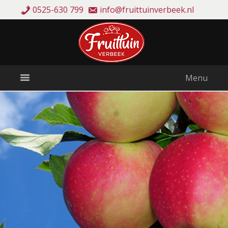
0525-630 799
info@fruittuinverbeek.nl
Menu