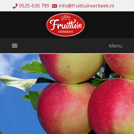
0525-630 799
info@fruittuinverbeek.nl
Menu