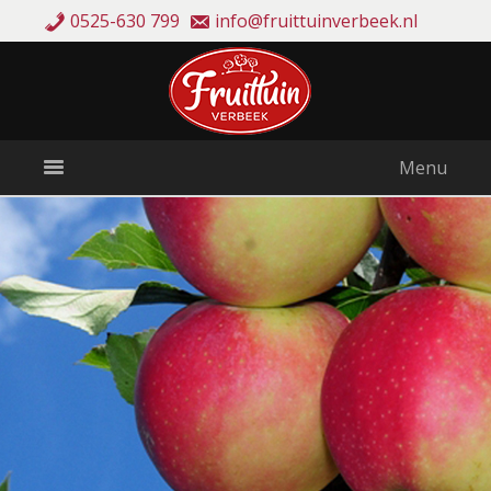
0525-630 799
info@fruittuinverbeek.nl
Menu