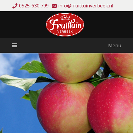
0525-630 799
info@fruittuinverbeek.nl
Menu