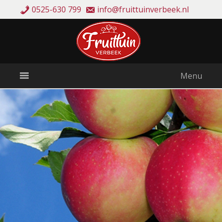
0525-630 799
info@fruittuinverbeek.nl
Menu