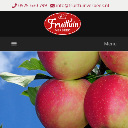
0525-630 799
info@fruittuinverbeek.nl
Menu