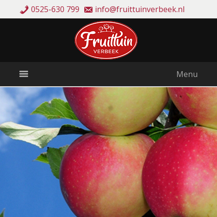
0525-630 799
info@fruittuinverbeek.nl
Menu